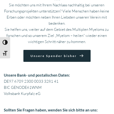
Sie möchten uns mit Ihrem Nachlass nachhaltig bei unseren 
Forschungsprojekten unterstützen? Viele Menschen haben keine 
Erben oder möchten neben Ihren Liebsten unseren Verein mit 
bedenken.
Sie helfen uns, weiter auf dem Gebiet des Multiplen Myeloms zu 
forschen und so unserem Ziel „Myelom – heilen“ wieder einen 
wichtigen Schritt näher zu kommen.
Umschalten auf hohe Kontraste
Schrift vergrößern
Unsere Spender bisher
Unsere Bank- und postalischen Daten:
DE97 6709 2300 0033 3281 41
BIC GENODE61WNM
Volksbank Kurpfalz eG
Sollten Sie Fragen haben, wenden Sie sich bitte an uns: