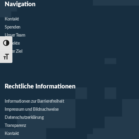
Navigation
Kontakt
Spenden
Unser Team
Projekte
Umschalten auf hohe Kontraste
Unser Ziel
Schrift vergrößern
Rechtliche Informationen
Informationen zur Barrierefreiheit
Impressum und Bildnachweise
Datenschutzerklärung
Transparenz
Kontakt